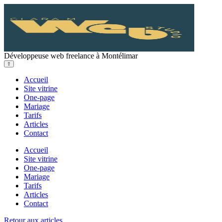
Développeuse web freelance à Montélimar
Accueil
Site vitrine
One-page
Mariage
Tarifs
Articles
Contact
Accueil
Site vitrine
One-page
Mariage
Tarifs
Articles
Contact
Retour aux articles