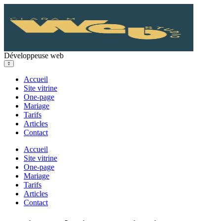
Développeuse web
Accueil
Site vitrine
One-page
Mariage
Tarifs
Articles
Contact
Accueil
Site vitrine
One-page
Mariage
Tarifs
Articles
Contact